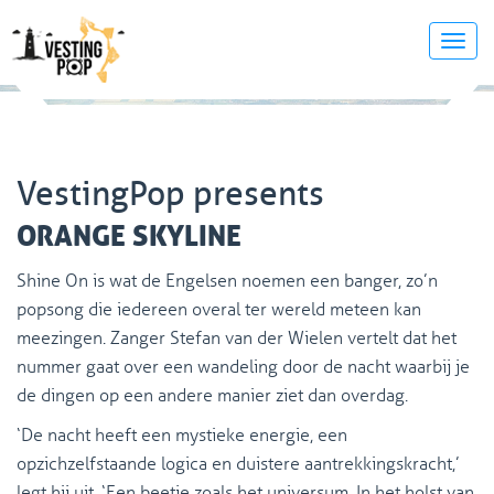
Toggl
navig
VestingPop presents
ORANGE SKYLINE
Shine On is wat de Engelsen noemen een banger, zo’n
popsong die iedereen overal ter wereld meteen kan
meezingen. Zanger Stefan van der Wielen vertelt dat het
nummer gaat over een wandeling door de nacht waarbij je
de dingen op een andere manier ziet dan overdag.
‘De nacht heeft een mystieke energie, een
opzichzelfstaande logica en duistere aantrekkingskracht,’
legt hij uit. ‘Een beetje zoals het universum. In het holst van